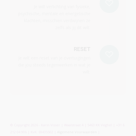
Je wilt verlichting van fysieke,
psychische, mentale en energetische
klachten, misschien verdwijnen ze
zelfs als jij dit wilt.
RESET
Je wilt een reset van je overtuigingen
die jou steeds tegenwerken in wat je
wilt.
© Copyright 2026 - Karin Visser | Waalstraat 4 | 5463 KK Veghel | +31 6
212 04 906 | KvK: 69435502 |
Algemene Voorwaarden
|