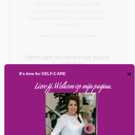
Het worden mooie inspirerende
dagen.
Wij kijken ernaar uit jou te
mogen ontvangen.
Tot op Mallorca 4-9
oktober 2026
Lieve groet, Karin en Maxime
Neem een welverdiende pauze
&
recharge
Connect – Inspire – Grow
×
It's time for SELF-CARE
Lieve jij, Welkom op mijn pagina.
Hallo daar!
Het Programma