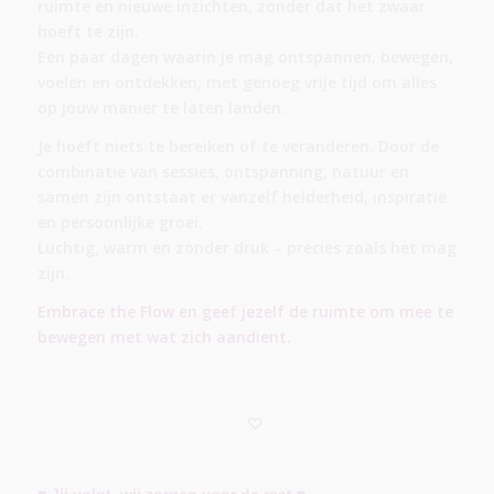
ruimte en nieuwe inzichten, zonder dat het zwaar
hoeft te zijn.
Een paar dagen waarin je mag ontspannen, bewegen,
voelen en ontdekken, met genoeg vrije tijd om alles
op jouw manier te laten landen.
Je hoeft niets te bereiken of te veranderen. Door de
combinatie van sessies, ontspanning, natuur en
samen zijn ontstaat er vanzelf helderheid, inspiratie
en persoonlijke groei.
Luchtig, warm en zonder druk – precies zoals het mag
zijn.
Embrace the Flow
en geef jezelf de ruimte om mee te
bewegen met wat zich aandient.
♥
Jij volgt, wij zorgen voor de rest ♥