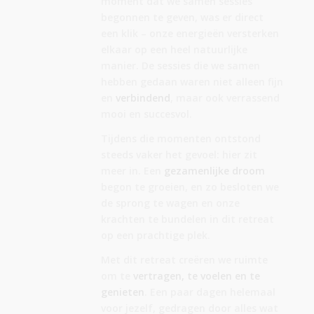
moment dat we samen sessies
begonnen te geven, was er direct
een klik – onze energieën versterken
elkaar op een heel natuurlijke
manier. De sessies die we samen
hebben gedaan waren niet alleen fijn
en
verbindend
, maar ook verrassend
mooi en succesvol.
Tijdens die momenten ontstond
steeds vaker het gevoel: hier zit
meer in. Een
gezamenlijke droom
begon te groeien, en zo besloten we
de sprong te wagen en onze
krachten te bundelen in dit retreat
op een prachtige plek.
Met dit retreat creëren we ruimte
om te
vertragen, te voelen en te
genieten
. Een paar dagen helemaal
voor jezelf, gedragen door alles wat