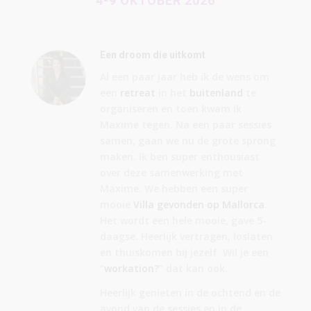
4-9 OKTOBER 2026
Een droom die uitkomt
Al een paar jaar heb ik de wens om
een
retreat
in het
buitenland
te
organiseren en toen kwam ik
Maxime tegen. Na een paar sessies
samen, gaan we nu de grote sprong
maken. Ik ben super enthousiast
over deze samenwerking met
Maxime. We hebben een super
mooie
Villa gevonden op Mallorca
.
Het wordt een hele mooie, gave 5-
daagse. Heerlijk vertragen, loslaten
en thuiskomen bij jezelf. Wil je een
“
workation?
” dat kan ook.
Heerlijk genieten in de ochtend en de
avond van de sessies en in de