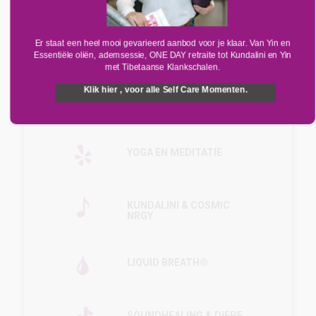
Er staat een heel mooi gevarieerd aanbod voor je klaar. Van Yin en
Essentiële oliën, ademsessie, ONE DAY retraite tot Kundalini en Yin
met Tibetaanse Klankschalen.
Klik hier , voor alle Self Care Momenten.
De sessies:
YOGA EN MEDITATIE
KUNDALINI & COSMIC
NRGY
LIQUID BREATH®
SOUNDHEALING & DIEPE