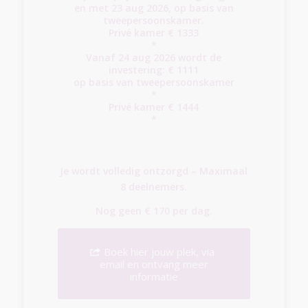
en met 23 aug 2026, op basis van
tweepersoonskamer.
Privé kamer € 1333
*
Vanaf 24 aug 2026 wordt de
investering: € 1111
op basis van tweepersoonskamer
*
Privé kamer € 1444
*
Je wordt volledig ontzorgd – Maximaal
8 deelnemers.
Nog geen € 170 per dag.
Boek hier jouw plek, via
email en ontvang meer
informatie