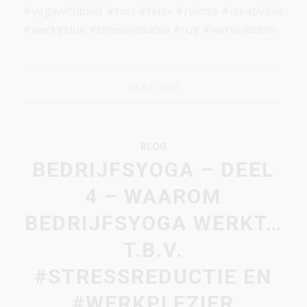
#yogawithballs #rust #relax #ruimte #creativiteit
#werkgeluk #stressreductie #rug #wervelkolom
23 JULI 2019
BLOG
BEDRIJFSYOGA – DEEL
4 – WAAROM
BEDRIJFSYOGA WERKT…
T.B.V.
#STRESSREDUCTIE EN
#WERKPLEZIER