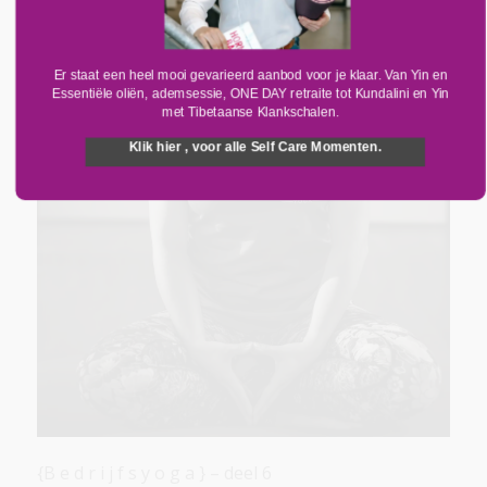
Er staat een heel mooi gevarieerd aanbod voor je klaar. Van Yin en
Essentiële oliën, ademsessie, ONE DAY retraite tot Kundalini en Yin
met Tibetaanse Klankschalen.
Klik hier , voor alle Self Care Momenten.
{B e d r i j f s y o g a } – deel 6