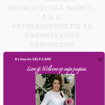
BEDRIJFSYOGA WERKT…
T.B.V.
#STRESSREDUCTIE EN
#WERKPLEZIER
VERHOGEND
×
It's time for SELF-CARE
Lieve jij, Welkom op mijn pagina.