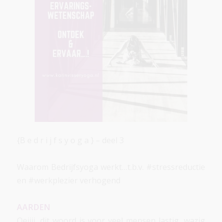
{B e d r i j f s y o g a } – deel 3
Waarom Bedrijfsyoga werkt…t.b.v.
#stressreductie
en
#werkplezier
verhogend
AARDEN
Oeiiii, dit woord is voor veel mensen lastig, wazig