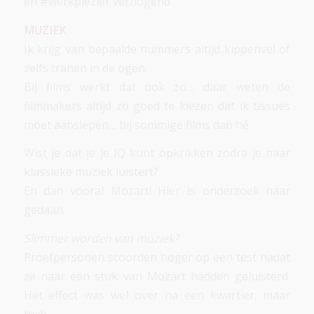
en #werkplezier verhogend
MUZIEK
Ik krijg van bepaalde nummers altijd kippenvel of
zelfs tranen in de ogen.
Bij films werkt dat ook zo… daar weten de
filmmakers altijd zo goed te kiezen dat ik tissues
moet aanslepen… bij sommige films dan hé.
Wist je dat je je IQ kunt opkrikken zodra je naar
klassieke muziek luistert?
En dan vooral Mozart! Hier is onderzoek naar
gedaan.
Slimmer worden van muziek?
Proefpersonen scoorden hoger op een test nadat
ze naar een stuk van Mozart hadden geluisterd.
Het effect was wel over na een kwartier, maar
toch…