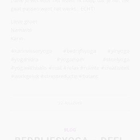
Dank je wel voor het lezen. Ik hoop dat je het toe
gaat passen want het werkt… ECHT!
Lieve groet
Namasté
Karin
#karinvisseryoga #bedrijfsyoga #yinyoga
#yoganidra #yogamom #stoelyoga
#yogawithballs #rust #relax #ruimte #creativiteit
#werkgeluk #stressreductie #balans
27 JULI 2019
BLOG