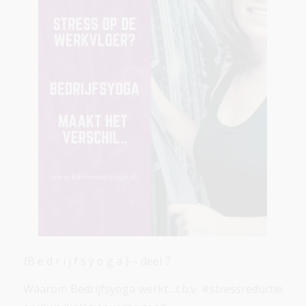
{B e d r i j f s y o g a } – deel 7
Waarom Bedrijfsyoga werkt…t.b.v. #stressreductie