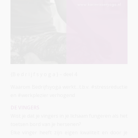
{B e d r i j f s y o g a } – deel 4
Waarom Bedrijfsyoga werkt…t.b.v. #stressreductie
en #werkplezier verhogend
DE VINGERS
Wist je dat je vingers in je lichaam fungeren als het
toetsen bord van je hersenen?
Elke vinger heeft zijn eigen kwaliteit en door je