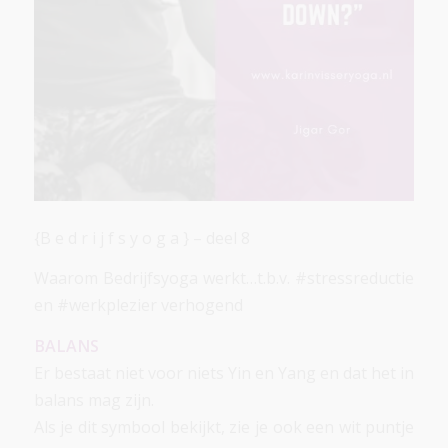
{B e d r i j f s y o g a } – deel 8
Waarom Bedrijfsyoga werkt…t.b.v. #stressreductie
en #werkplezier verhogend
BALANS
Er bestaat niet voor niets Yin en Yang en dat het in
balans mag zijn.
Als je dit symbool bekijkt, zie je ook een wit puntje