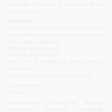
oefeningen te doen die je wervelkolom flexibel
maakt en houdt.
OPDRACHT
Stapel in gedachten je wervels één voor één recht
boven elkaar, alsof je een toren bouwt. Begin bij je
stuit en ga door tot je kruin.
Observeer wat er gebeurt.
Voel je dat je langer wordt?
Voel je dat er energie gaat stromen door je
wervelkolom?
Voel je waar er spanning in jouw lichaam zit?
Tot morgen, deel 6
Namasté
#karinvisseryoga #bedrijfsyoga #yinyoga
#yoganidra #yogamom #stoelyoga