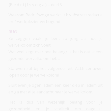
{B e d r i j f s y o g a } – deel 5
Waarom Bedrijfsyoga werkt…t.b.v. #stressreductie
en #werkplezier verhogend
RUG
Ze zeggen vaak, je bent zo jong als hoe je
wervelkolom zich voelt!
Wat veel zegt over hoe belangrijk het is dat je een
gezonde wervelkolom hebt.
Sta even stil bij het volgende feit: ALLE zenuwen
lopen door je wervelkolom!
Sluit even je ogen, adem een keer diep in, adem uit
en ga met al je aandacht naar je wervelkolom.
Het is dus van wezenlijk belang voor je
gezondheid en je vitaliteit om dagelijks