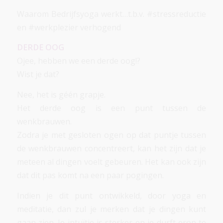
Waarom Bedrijfsyoga werkt…t.b.v. #stressreductie
en #werkplezier verhogend
DERDE OOG
Ojee, hebben we een derde oog!?
Wist je dat?
Nee, het is géén grapje.
Het derde oog is een punt tussen de
wenkbrauwen.
Zodra je met gesloten ogen op dat puntje tussen
de wenkbrauwen concentreert, kan het zijn dat je
meteen al dingen voelt gebeuren. Het kan ook zijn
dat dit pas komt na een paar pogingen.
Indien je dit punt ontwikkeld, door yoga en
meditatie, dan zul je merken dat je dingen kunt
gaan zien. Je intuïtie is sterker en je durft erop te