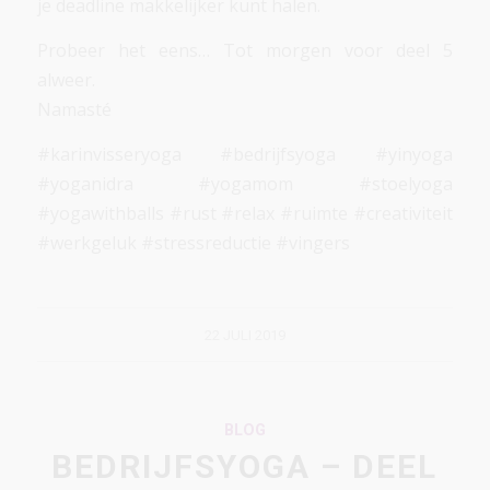
je deadline makkelijker kunt halen.
Probeer het eens… Tot morgen voor deel 5
alweer.
Namasté
#karinvisseryoga #bedrijfsyoga #yinyoga
#yoganidra #yogamom #stoelyoga
#yogawithballs #rust #relax #ruimte #creativiteit
#werkgeluk #stressreductie #vingers
22 JULI 2019
BLOG
BEDRIJFSYOGA – DEEL