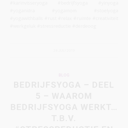
#karinvisseryoga #bedrijfsyoga #yinyoga
#yoganidra #yogamom #stoelyoga
#yogawithballs #rust #relax #ruimte #creativiteit
#werkgeluk #stressreductie #derdeoog
24 JULI 2019
BLOG
BEDRIJFSYOGA – DEEL
5 – WAAROM
BEDRIJFSYOGA WERKT…
T.B.V.