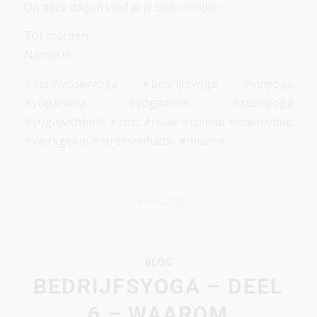
Op deze dagen voel je je ook vrolijker
Tot morgen
Namasté
#karinvisseryoga #bedrijfsyoga #yinyoga
#yoganidra #yogamom #stoelyoga
#yogawithballs #rust #relax #ruimte #creativiteit
#werkgeluk #stressreductie #muziek
26 JULI 2019
BLOG
BEDRIJFSYOGA – DEEL
6 – WAAROM