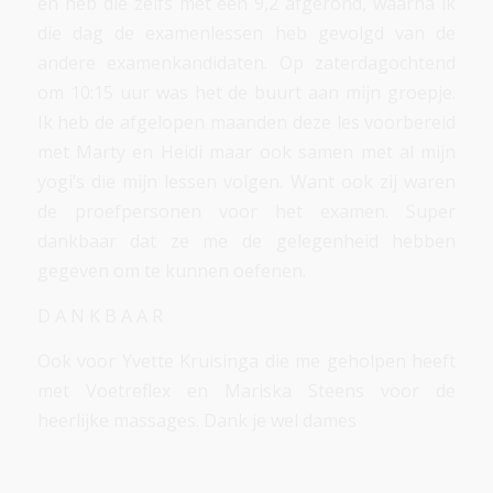
en heb die zelfs met een 9,2 afgerond, waarna ik
die dag de examenlessen heb gevolgd van de
andere examenkandidaten. Op zaterdagochtend
om 10:15 uur was het de buurt aan mijn groepje.
Ik heb de afgelopen maanden deze les voorbereid
met Marty en Heidi maar ook samen met al mijn
yogi’s die mijn lessen volgen. Want ook zij waren
de proefpersonen voor het examen. Super
dankbaar dat ze me de gelegenheid hebben
gegeven om te kunnen oefenen.
D A N K B A A R
Ook voor Yvette Kruisinga die me geholpen heeft
met Voetreflex en Mariska Steens voor de
heerlijke massages. Dank je wel dames