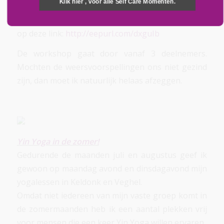
Klik hier , voor alle Self Care Momenten.
Als je geïnteresseerd bent in deze workshop? Klik
op deze link:
http://eepurl.com/dxguIb
De workshop gaat door vanaf 3 deelnemers.
Mochten de weersvoorspellingen ons niet gezind
zijn, dan moet ik natuurlijk helaas afzeggen.
Yin Yoga in de zomer!
Gedurende de maanden juli en augustus geef ik
gewoon op maandag avond en dinsdagavond mijn
yogalessen in Keldonk en Veghel.
Omdat niet iedereen van mijn vaste groep komt in
de zomermaanden heb ik een aantal plekken vrij
voor mensen die een keer Yin Yoga willen ervaren.